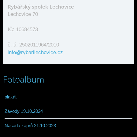
Rybářský spolek Lechovice
Lechovice 70
IČ: 10684573
č. ú. 2502011964/2010
info@rybarilechovice.cz
Fotoalbum
plakát
Závody 19.10.2024
Násada kaprů 21.10.2023