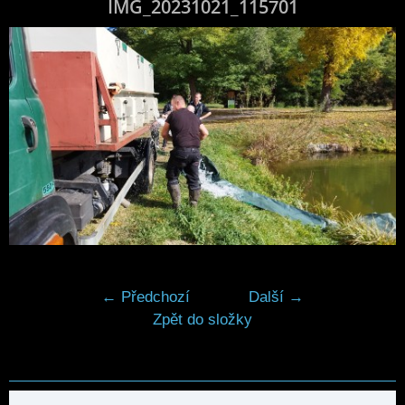
IMG_20231021_115701
← Předchozí
Další →
Zpět do složky