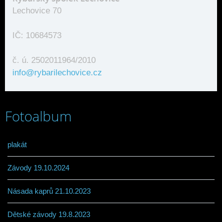
Lechovice 70
IČ: 10684573
č. ú. 2502011964/2010
info@rybarilechovice.cz
Fotoalbum
plakát
Závody 19.10.2024
Násada kaprů 21.10.2023
Dětské závody 19.8.2023