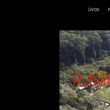
ÚVOD
Rybář