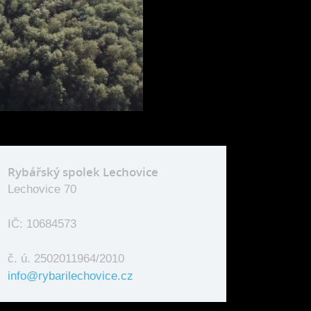
Rybářský spolek Lechovice
Lechovice 70
IČ: 10684573
č. ú. 2502011964/2010
info@rybarilechovice.cz